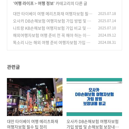
'
여행 라이프
>
여행 정보
' 카테고리의 다른 글
대만 타이베이 여행 메리츠화재 여행자보험 필수
2025.07.18
팁 정리
오사카 DB손해보험 여행자보험 가입 방법 및 손
2025.07.14
(2)
해보험 보장내용 비교
나트랑 KB손해보험 여행자보험 가입 비교 및 보
2025.07.10
(2)
장내용
해외여행자보험 여행 준비 전 꼭 해야 하는 이유
2024.09.12
(0)
똑소리 나는 해외 여행 준비 여행자보험 가입 꿀
2024.08.31
(8)
팁 BEST 5
(7)
관련글
대만 타이베이 여행 메리츠화재
오사카 DB손해보험 여행자보험
여행자보험 필수 팁 정리
가입 방법 및 손해보험 보장내용