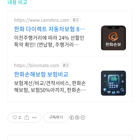
내용 비교
https://www.carrotins.com
광고
한화 다이렉트 자동차보험 8월
내차보험료얼마?
이전주행거리에 따라 24% 선할인
특약 확인! (연납형, 주행거리
3,000km이하) 24시간 계산, 가입
가능
https://binsmate.com
광고
한화손해보험 보험비교
보험계산/비교/견적서비스, 한화손
해보험, 보험50%아끼자, 한화손해
보험 알뜰살뜰 가성비 보험 찾기, 보
험 가입의 시작은 내보험료계산이
먼저!
2
구독하기