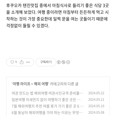
후쿠오카 텐진맛집 중에서 아침식사로 들리기 좋은 식당 3곳
을 소개해 보았다. 여행 중이라면 아침부터 든든하게 먹고 시
작하는 것이 가장 중요한데 일찍 문을 여는 곳들이기 때문에
걱정없이 들릴 수 있겠다.
1
구독하기
'
여행 라이프
>
해외 여행
' 카테고리의 다른 글
여권 만드는 법 해외여행 여권사진규격 준비물 주
2024.05.22
의점 총정리
일본여행 미세먼지 없이 여행하기 좋은 곳은 어디
2024.05.21
(1)
일까?
7월 해외여행지 추천 여름 휴가 가기 좋은 곳 6 특
2024.05.10
(0)
징 비행 시간
6월 동남아 해외여행을 가야 하는 이유는 무엇일
2024.05.08
(0)