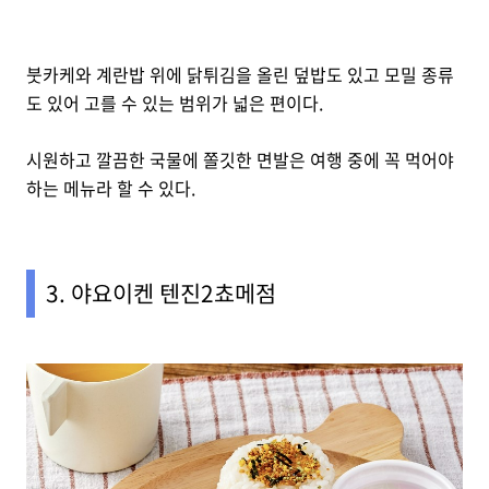
붓카케와 계란밥 위에 닭튀김을 올린 덮밥도 있고 모밀 종류
도 있어 고를 수 있는 범위가 넓은 편이다.
시원하고 깔끔한 국물에 쫄깃한 면발은 여행 중에 꼭 먹어야
하는 메뉴라 할 수 있다.
3. 야요이켄 텐진2쵸메점