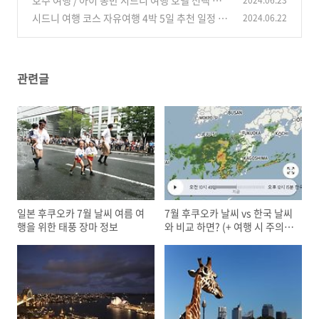
호주 여행 / 아이 동반 시드니 여행 호텔 선택 고
2024.06.23
민 한번에 해결
시드니 여행 코스 자유여행 4박 5일 추천 일정 공
2024.06.22
(0)
유
(0)
관련글
일본 후쿠오카 7월 날씨 여름 여
7월 후쿠오카 날씨 vs 한국 날씨
행을 위한 태풍 장마 정보
와 비교 하면? (+ 여행 시 주의
점)