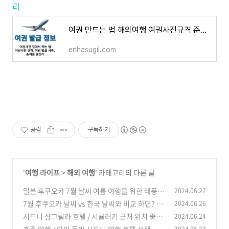
리
여권 만드는 법 해외여행 여권사진규격 준비물 주의점 총정리
enhasugil.com
공감
구독하기
'
여행 라이프
>
해외 여행
' 카테고리의 다른 글
일본 후쿠오카 7월 날씨 여름 여행을 위한 태풍
2024.06.27
장마 정보
7월 후쿠오카 날씨 vs 한국 날씨와 비교 하면? (+
2024.06.26
(1)
여행 시 주의점)
시드니 샹그릴라 호텔 / 서큘러키 근처 위치 좋고
2024.06.24
(0)
세련된 숙소 후기
(0)