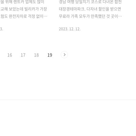
을 위해 렌트카 업체도 많이
경남 여행 당일치기 코스로 다녀온 합천
비교해 보았는데 빌리카가 가장
대장경테마파크. 다자녀 할인을 받으면
보험도 완전자차로 걱정 없이
무료라 가족 모두가 만족했던 것 곳이고
있었다. 빌리카를 홈페이지보
겨울에도 햇살이 좋은 날에는 나들이 겸
3.
2023. 12. 12.
약하는 방법과 이용 팁까지 총
다녀오기 좋아서 추천해 보고자 한다. [목
. [목차]1. 제주도 저렴하지
차]경남 여행 합천 대장경테마파크 경남
빌리카 렌트카 제주도 여행을
여행 코스로 좋은 합천 대장경테마파크는
트카 예약은 필수 준비 항목에
합천 해인사에 있는 유네스코 세계문화제
16
17
18
19
항공, 호텔, 렌트카 이 세 가지
로 등록된 대장경을 주제로 만들어진 테
 끝내면 다른 건 여행 임박해
마파크이다. 가야산 아래에 위치한 이곳
 문제없다. 물론 맛집이나 전
은 주변 전망도 좋을뿐더러 부산에서는
광지를 찾아보는 것은 여행 전
자동차로 2시간, 대구에서는 1시간 정도
안 누릴 수 있는 몽글몽글한
걸리는 거리로 당일치기에 좋은 곳이
1.1. 제주도 빌리카 렌트카를
다. 합천 대장경테마파크 위치와 운영 시
된 이유수많은 렌트카 회사가
간 입장료 정보대장경테마파크에 가기 전
도로 여행을 갈 때마다 빌리
미리 알아두면 좋은 정보. 위치대장경 테
 이유는 무엇일까? 1) 제주도
마파크 옆으로 주차 시설이 잘 마련되어
브랜드와의 비교제주도..
있다. 전기차 충전할 수있는 공간도 많이
있었는데 매표..