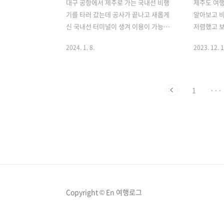
대구 공항에서 제주로 가는 국내선 비행
제주도 여행
기를 타러 갔는데 공사가 끝나고 새롭게
알아보고 
신 국내선 터미널이 생겨 이용이 가능했
저렴했고 
다. 대구 공항 신 국내선 터미널에 대해서
운전할 수 
2024. 1. 8.
2023. 12. 1
알아보자. [목차] 대구 공항 신 국내선 터
다 싸게 예
미널 대구 국제공항은 이제 국내선 청사
정리해보겠다
와 국제선 청사를 따로 구분해서 이용할
만 확실한 
수 있다. 대구 공항은 국제선과 국내선 수
가기 전 렌
1
···
속이 한 공간에서 이뤄졌는데 결혼식장이
들어간다. 
었던 건물을 리모델링해서 신국내선 터미
예약 미션만
널을 오픈했다. 대구 공항 신 국내선 터미
서 해결해도
널 위치 대구 공항에 새로 생기 국내선 터
망 좋은 관
미널은 국제선 터미널 오른편에 입구가
준비기간 동
있으며 주차빌딩 바로 건너편에 있다. 국
재미이다. 
내선 비행기를 타거나 마중을 가게 된다
선택하게 
면 주차빌딩 쪽에 주차를 하는 것이 가장
있지만 제주
Copyright © En 여행로그
가깝다. 대구공항 신 국내선 터미널 시설
카를 선택한
대구공항에 기존에 있던 부대시설은 국제
타 렌트카 
선..