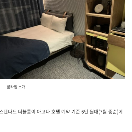
룸타입 소개
스탠다드 더블룸이 아고다 호텔 예약 기준 6만 원대(7월 중순)에