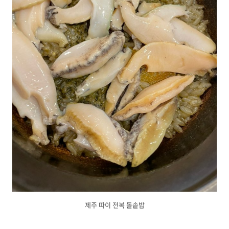
제주 따이 전복 돌솥밥