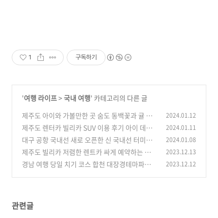
1
구독하기
'
여행 라이프
>
국내 여행
' 카테고리의 다른 글
제주도 아이와 가볼만한 곳 숨도 동백꽃과 귤 체
2024.01.12
험을 동시에
제주도 렌터카 빌리카 SUV 이용 후기 아이 데리
2024.01.11
(0)
고 여행 꿀팁
대구 공항 국내선 새로 오픈한 신 국내선 터미널
2024.01.08
(0)
에서 제주로 출발
제주도 빌리카 저렴한 렌트카 싸게 예약하는 방법
2023.12.13
(0)
/ 이용 방법 총 정리
경남 여행 당일 치기 코스 합천 대장경테마파크
2023.12.12
(0)
무료입장 후기
(0)
관련글