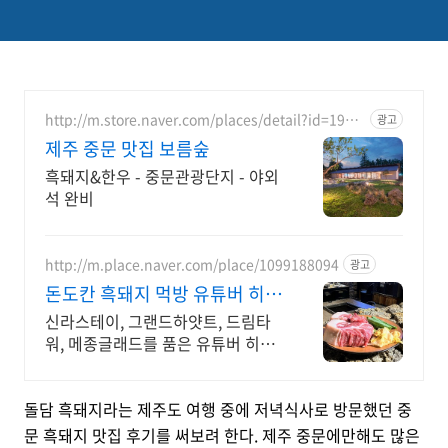
http://m.store.naver.com/places/detail?id=1986
광고
476885
제주 중문 맛집 보름숲
흑돼지&한우 - 중문관광단지 - 야외
석 완비
http://m.place.naver.com/place/1099188094
광고
돈도칸 흑돼지 먹방 유튜버 히밥
단골
신라스테이, 그랜드하얏트, 드림타
워, 메종글래드를 품은 유튜버 히밥
단골 흑돼지
돌담 흑돼지라는 제주도 여행 중에 저녁식사로 방문했던 중
문 흑돼지 맛집 후기를 써보려 한다. 제주 중문에만해도 많은