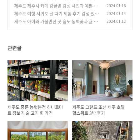
제주도 제주시 카페 감귤밭 감성 사진과 예쁜 디
2024.01.16
(0)
저트가 있는 두갓
제주도 여행 서귀포 귤 따기 체험 후기 감성 있는
2024.01.14
(1)
제주에 인 감귤밭
제주도 아이와 가볼만한 곳 숨도 동백꽃과 귤 체
2024.01.12
(1)
험을 동시에
(0)
관련글
제주도 중문 농협본점 하나로마
제주도 그랜드 조선 제주 호텔
트 장보기 술 고기 회 가격
힐스위트 3박 후기