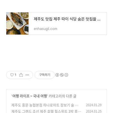
제주도 맛집 제주 따이 식당 숨은 맛집을 찾는다면 얼른 가세요
enhasugil.com
1
구독하기
'
여행 라이프
>
국내 여행
' 카테고리의 다른 글
제주도 중문 농협본점 하나로마트 장보기 술 고기
2024.01.29
회 가격
제주도 그랜드 조선 제주 호텔 힐스위트 3박 후기
2024.01.25
(0)