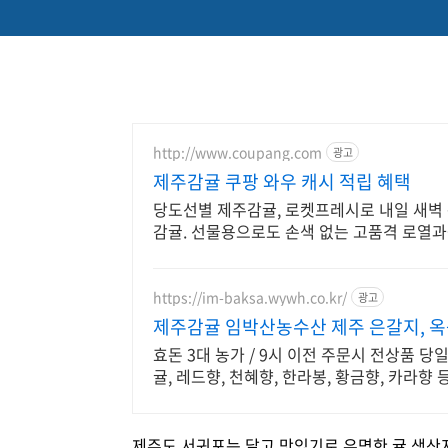
http://www.coupang.com
광고
제주감귤 쿠팡 와우 캐시 적립 혜택
당도선별 제주감귤, 로켓프레시로 내일 새벽 
감귤. 선물용으로도 손색 없는 고품격 로열과
https://im-baksa.wywh.co.kr/
광고
제주감귤 임박산농수산 제주 은갈지, 옥
효돈 3대 농가 / 9시 이전 주문시 전상품 당일
귤, 레드향, 천혜향, 한라봉, 황금향, 카라향 
제주도 서귀포는 달고 맛있기로 유명한 귤 생산