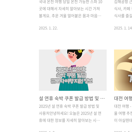
국내 온천 여행 당일 온천 가능한 스파 10
김해공항 근
곳에 대해서 자세히 알아보는 시간 가져
식사, 카페
볼게요. 추운 겨울 얼어붙은 몸과 마음을
식사를 즐길
녹여줄 자연 온천! 각 스파의 위치, 이용
해보았습니다
2025. 1. 22.
2025. 1. 14
시간, 요금, 특징 등을 친절하게 설명해드
혹은 도착 
릴게요. 국내 온천 여행지 베스트 TOP 5
면 이 글을
+ 패키지 여행 비교 국내 온천 여행지 베
버스 시간표
스트 TOP 5 + 패키지 여행 비교국내 온천
김해공항 리
여행지 베스트 TOP 5 + 패키지 여행(하나
예약 방법
투어&한진관광 국내여행) 비교겨울이면
시간표 운행
떠오르는 온천 여행 어딜 갈까 고민이신
외 여행을 
분들에게 도움이 될만한 정보를 가져왔어
리무진 버스
요. 국내 온천 여행 패enhasugil.com 1.
전의 피로를
덕구온천 스파덕구온천은 경북 울진에 위
enhasug
설 연휴 숙박 쿠폰 발급 방법 및 사용처 - 2025년 최신
치해 있는 유명한 자연 온천이죠. 대 온천
기?김해 공
2025년 설 연휴 숙박 쿠폰 발급 방법 및
대전 여행 -
장은 6시부터 오후 10시까지 운영하고 수
외 여행객들
사용처안녕하세요! 오늘은 2025년 설 연
울 여행 추
영복을 입고 즐길 수 있는 스파월드도 있
침 비행기를
휴에 대한 정보를 자세히 알아보는 시간
이 아실텐데
어..
특히, 오전
가져볼게요. 특히, 숙박 쿠폰 발급 방법과
서는 판매를