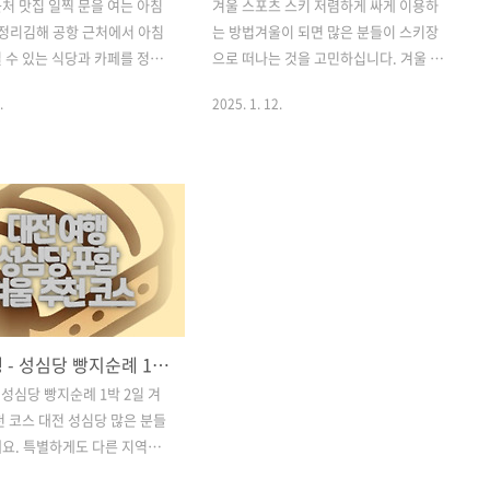
처 맛집 일찍 문을 여는 아침
겨울 스포츠 스키 저렴하게 싸게 이용하
 정리김해 공항 근처에서 아침
는 방법겨울이 되면 많은 분들이 스키장
 수 있는 식당과 카페를 정리
으로 떠나는 것을 고민하십니다. 겨울 여
. 부산에서 아침 비행기 전,
행으로 스키장은 빼놓을 수 없는 곳 중에
.
2025. 1. 12.
후 맛있는 아침을 즐기고 싶다
하나죠. 이번 포스트에서는 스키장의 장
 참고하세요. 김해공항 리무진
점과 더불어 저렴하게 스키를 즐기는 방
 운행 노선 예약 방법 총정리
법에 대해서 자세히 알아보는 시간 가져
무진 버스 시간표 운행 노선
볼게요.겨울 여행으로 스키의 장점스키장
 총정리김해공항 리무진 버스
은 겨울철 액티비티의 대표주자입니다.
 노선 예약 방법 총정리 국내
스키를 타는 것은 단순한 스포츠를 넘어
위해 김해 공항 방문시 편리한
서 자연과 함께하는 특별한 경험을 선사
를 이용하면 주차 문제나 운
해줍니다.무엇보다도 눈 덮인 풍경 속에
 피할 수 있죠. 오늘은 김해
서 스키를 타며 느끼는 짜릿함은 뭐라 표
il.com 김해공항 근처 맛집 찾
현하기 힘든 매력이죠. 또한, 스키장에서
대전 여행 - 성심당 빵지순례 1박 2일 겨울 여행 추천 코스
항은 부산에서 떠나려는 국내
는 가족, 친구, 연인과 함께 소중한 추억을
 성심당 빵지순례 1박 2일 겨
이 많이 이용하는 곳으로, 아
만드는 것도 가능하답니다.가성비 좋은
천 코스 대전 성심당 많은 분들
 이용하는 경우가 많습니다.
스키 리조트 소개그렇다면 가성비 좋은
요. 특별하게도 다른 지역에
에 출발하는 비행기..
스키 리조트는 어디일까요? 일반적으로
 하지 않아서 꼭 대전에 가야
스키장은 가격이 비싸..