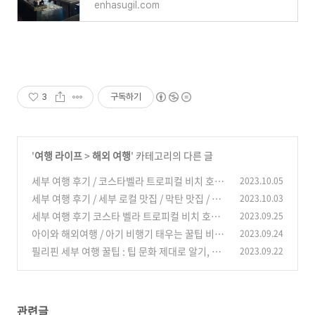
enhasugil.com
3
구독하기
'
여행 라이프
>
해외 여행
' 카테고리의 다른 글
세부 여행 후기 / 코스타벨라 트로피컬 비치 호텔
2023.10.05
후기/ 수영장 풀바 / 유아풀 / 망고주스 / 해변
세부 여행 후기 / 세부 로컬 맛집 / 막탄 맛집 / 딥
2023.10.03
(0)
질로그 지도 / 다시 가고 싶은 식당
세부 여행 후기 코스타 벨라 트로피컬 비치 호텔
2023.09.25
(0)
후기 : 프리미어 디럭스 풀사이드 룸 가격
아이와 해외여행 / 아기 비행기 태우는 꿀팁 비행
2023.09.24
(0)
기에서 우는 아이 달래는 법
필리핀 세부 여행 꿀팁 : 팁 문화 제대로 알기, 팁
2023.09.22
(0)
얼마 주면 될까요? 간단 정리
(0)
관련글