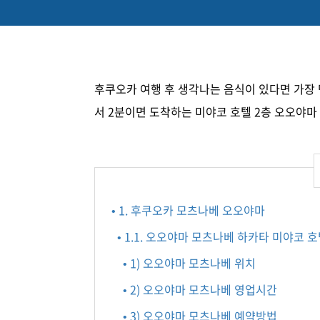
후쿠오카 여행 후 생각나는 음식이 있다면 가장
서 2분이면 도착하는 미야코 호텔 2층 오오야마
• 1. 후쿠오카 모츠나베 오오야마
• 1.1. 오오야마 모츠나베 하카타 미야코 
• 1) 오오야마 모츠나베 위치
• 2) 오오야마 모츠나베 영업시간
• 3) 오오야마 모츠나베 예약방법