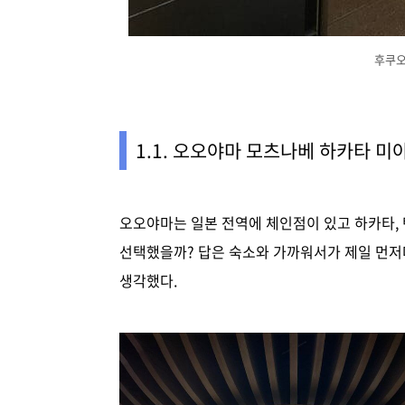
후쿠오
1.1. 오오야마 모츠나베 하카타 미
오오야마는 일본 전역에 체인점이 있고 하카타, 
선택했을까? 답은 숙소와 가까워서가 제일 먼저
생각했다.