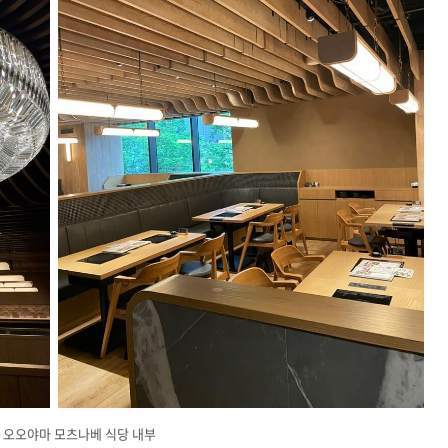
 오오야마 모츠나베 식당 내부