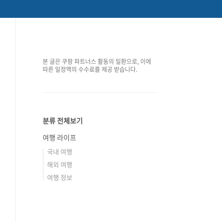
본 글은 쿠팡 파트너스 활동의 일환으로, 이에
따른 일정액의 수수료를 제공 받습니다.
분류 전체보기
여행 라이프
국내 여행
해외 여행
여행 정보