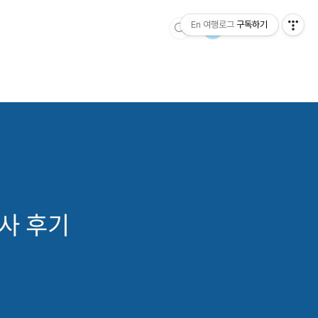
En 여행로그
구독하기
사 후기