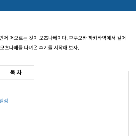
 먼저 떠오르는 것이 모츠나베이다. 후쿠오카 하카타역에서 걸어
 모츠나베를 다녀온 후기를 시작해 보자.
호텔점