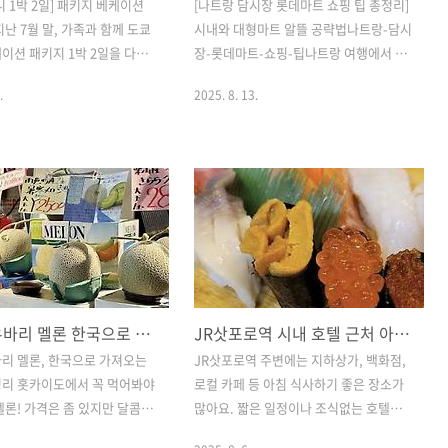
니 1박 2일] 패키지 베케이션
[나트랑 담시장 롯데마트 쇼핑 팁 총정리]
지난 7월 말, 가족과 함께 도쿄
시내와 대형마트 알뜰 공략법나트랑-담시
이션 패키지 1박 2일을 다녀
장-롯데마트-쇼핑-팁나트랑 여행에서 쇼
과 디즈니랜드·씨 입장권, 식
핑은 빼놓을 수 없는 재미 중 하나예요.특
.
2025. 8. 13.
 DPA(유료 패스트패스)가 포함
히 시내 중심의 담시장과 관광객이 자주
라서 준비부터 설렘 가득이었답
찾는 롯데마트는 물가나 상품 종류, 판매
차 – 디즈니랜드에서 하루 종일
방식이 완전히 달라요.이번 글에서는 두
판타지 스프링스 호텔 도착 후 체크
곳을 모두 경험한 기준으로, 쇼핑 전 알아
기고 바로 출발)패키지 혜택스
두면 좋은 꿀팁을 정리했습니다. 1. 담시
틴(4장, 시간 제한 없음)미녀
장은 꼭 오전에 가세요!나트랑의 전통시
시, 4장)40주년 기념 패스 놀이
장인 담시장(Dam Market)은 오전 8~10
 푸) 4장점심은 블루바이유에
시 사이가 가장 활기차고 가격도 유리해
저녁은 이스트사이드 카페에서
요. 상인들이 하루 첫 거래를 ‘럭키 세
 이 코스가 제일 인상적인 것
일’이라 생각해, 조금 더 깎아주는 경우가
삿포로 유바리 멜론 한국으로 가져오는 방법 핵심정리
JR삿포로역 시내 호텔 근처 아침 식사하기 좋은 곳
후엔 어트랙션 위주로 돌고, 캐
많아요.- 담시장 위치: Ben Cho Dam,
리 멜론, 한국으로 가져오는
JR삿포로역 주변에는 지하상가, 백화점,
도 챙겼어요.7시 부터는 DPA
Nha Trang, Khanh Hoa- 영업시간:
정리 홋카이도에서 꼭 먹어봐야
로컬 카페 등 아침 식사하기 좋은 장소가
for the Stars 관람 퍼레이드..
07:00~17:30- 필수 쇼핑 상품: 건과류..
멜론! 가격은 좀 있지만 달콤한
많아요. 짧은 일정이나 조식없는 호텔을
지 가져오고 싶다면, 몇 가지
예약한 경우라도 선택권이 넓으니까 시내