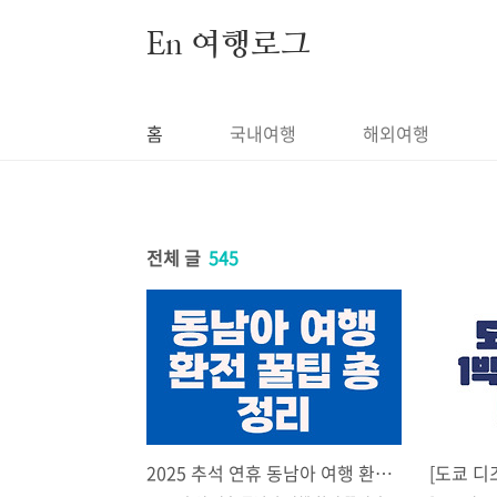
본문 바로가기
En 여행로그
홈
국내여행
해외여행
전체 글
545
2025 추석 연휴 동남아 여행 환전 꿀팁 총정리