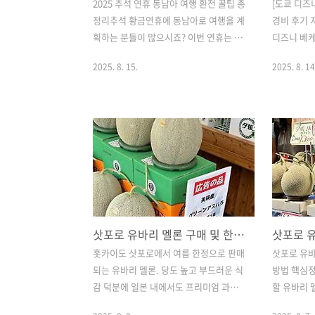
2025 추석 연휴 동남아 여행 환전 꿀팁 총
[도쿄 디즈
정리추석 황금연휴에 동남아로 여행을 계
경비 후기 
획하는 분들이 많으시죠? 이번 연휴는 비
디즈니 베케
교적 긴편이지만 짧은 여행 기간이라도
왔어요.호텔
2025. 8. 15.
2025. 8. 14
환전 전략만 잘 세워도 식사 한 번, 마사지
사, 그리고
한 번의 비용을 절약할 수 있습니다. 이번
된 패키지
글에서는 싱가포르, 대만, 오키나와, 세
니다. 1일
부, 푸꾸옥, 나트랑 등 주요 여행지별 환전
09:30 
방법을 정리했습니다.1. 출국 전, 달러 준
인(짐만 맡
비가 기본동남아 대부분의 나라에서 한국
플래시 마운
원화를 직접 환전하기 어렵습니다. 그래
와 야수(17
서 출국 전 미리 100달러 단위로 준비하
기구(곰돌이
는 것이 유리합니다.100불 단위는 은행·
서 먹고 
환전소에서 환율 우대율이 높고, 현지에
해결했어요.
삿포로 유바리 멜론 구매 및 한국 반입 꿀팁
서도 환전할 때 가장 좋은 조건을 받을 확
같아요. 오
홋카이도 삿포로에서 여름 한정으로 판매
삿포로 유바
률이 큽니다. 2. 나라별 환전 베스트 포인
릭터 그리팅
되는 유바리 멜론. 당도 높고 부드러운 식
방법 핵심
트싱가포르- 추천: 시내 리틀인디아·차이
로 Reach 
감 덕분에 일본 내에서도 프리미엄 과일
할 유바리 
나타운 환전소특징:..
로 손꼽히죠. 한국으로 가져오고 싶은 분
맛을 한국까