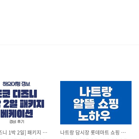
[도쿄 디즈니 1박 2일] 패키지 베케이션 경비 후기
나트랑 담시장 롯데마트 쇼핑 팁 총정리 알뜰 공략법