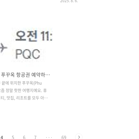
2025. 8. 6.
 요령을 알아두어야 합니다.
숙소를 잡는게 도움이 됩니다. 제가 머물
서는 실제 여행자들의 후기를
렀던 삿포로역 바로 앞 몬트레이 근처에
 반입 방법, 주의사항, 통관 팁
서 바로 갈 수 있는 아침 식사 장소 소개해
게요. 삿포로 유바리 멜론 파
드릴게요 JR삿포로역 시내 호텔 근처 아
부터 - 유바리 가는 방법 추천
침 식사 맛집jr삿포로역 근처에서만 식사
리 삿포로 유바리 멜론 파는
를 모두 해결 해도 될 정도로 음식점이 곳
 - 유바리 가는 방법 추천 디저
곳에 많은데요. 간단하게 아침 식사를 할
포로 유바리 멜론 파는 곳 - 공
수 있는 카페 부터 호텔 조식당까지 다양
리 가는 방법 추천 디저트 총
하기 때문에 선택의 폭이 넓습니다. 폴 삿
포로에서 유바리멜론 제대로 즐
포로 스텔라플레이스점 삿포로역에 있는
부산에서 푸꾸옥 항공권 예약하는 방법과 추천 여행 코스
바리 가는 법, 공항 판매처, 멜
삿포로 스텔라 플레이스 쇼핑몰에 위치한
 끝에 위치한 푸꾸옥(Phu
키·스팀 케이크 등 디저트
폴 삿포로 입니다. 샌드위치도 다양하고
 요즘 정말 핫한 여행지예요. 휴
il.com 삿포로 유바리 멜론, 신
맛있는 빵들이 많아서 그냥 빵만 사러 오
티, 맛집, 리조트를 모두 아우
입하면..
는 분들도 있었어요. 포장을 해서..
 곳인데요. 특히 부산에서 푸꾸
는 여행자라면 항공권 정보를
아두는 게 중요합니다.이번 글
 푸꾸옥 항공권 예약 방법부
교, 그리고 푸꾸옥에서 놓치면
4
5
6
7
···
69