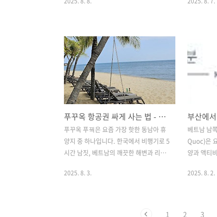
2025. 8. 8.
2025. 8. 7.
들을 위해 구매 팁과 반입 요령을 정리해
검역 절차와
봤습니다.삿포로 유바리 멜론 구매 및 한
이번 글에
국 반입 꿀팁유바리 멜론 원산지생산지:
참고해 멜론
홋카이도 유바리(Yūbari) 지역기후 조건:
을 정리해볼
일교차 큰 기온, 화산재 비옥 토양재배 방
는 곳 공항
식: 1줄기 1과 방식으로 고품질 멜론 생산
디저트 총정
유바리 멜론 구입 장소상호명: とどしま
곳 공항부터
青果店 狸COMICHI店 (토도시마 세이카
트 총정리삿
텐 타누키코미치점) 안에 있는 과일 가게
항부터 유바
주소: 北海道札幌市中央区南2条西2-5
정리 : 삿
푸꾸옥 항공권 싸게 사는 법 - 예약 후기 꿀팁 총정리
狸COMICHI영업시간: 11:00 ~ 20:00
기는 법! 유
푸꾸옥 푸꿕은 요즘 가장 핫한 동남아 휴
베트남 남쪽
(LO 19:00) ※ 수요일 휴무 가능가격대:
론 젤리·포
양지 중 하나입니다. 한국에서 비행기로 5
Quoc)은
3,000엔~5,500엔웹사이트:
enhasug
시간 남짓, 베트남의 깨끗한 해변과 리조
양과 액티비
tanukicomic..
고 없이 반
트를 저렴하게 즐길 수 있어서 가족여행,
를 수 있는
2025. 8. 3.
2025. 8. 2.
커플여행, 혼자 떠나는 여행 모두에게 인
옥 출발하
기죠. 하지만 막상 항공권을 예약하려고
미리 잘 알
보면 가격이 만만치 않게 느껴질 때가 많
에서는 부산
아요.그래서 오늘은 푸꾸옥 항공권 싸게
터 가격 비
1
2
3